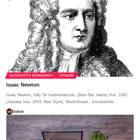
SCIENTIST'S BIOGRAPHY
OTHERS
Isaac Newton
Isaac Newton, fully Sir mathematician, (born Dec twenty five, 1642
[January four, 1643, New Style], Woolsthorpe , Lincolnshire,…
Dalton